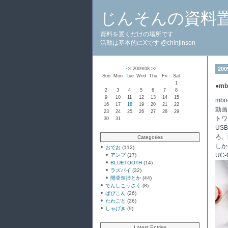
じんそんの資料
資料を置くだけの場所です
活動は基本的にXです @chinjinson
200
<<
2009/08
>>
Sun
Mon
Tue
Wed
Thu
Fri
Sat
1
●
mb
2
3
4
5
6
7
8
9
10
11
12
13
14
15
mb
16
17
18
19
20
21
22
動画
23
24
25
26
27
28
29
トワ
30
31
US
ろ、
Categories
しか
おでお
(112)
UC
アンプ
(17)
BLUETOOTH
(14)
ラズパイ
(32)
開発進捗とか
(44)
でんしこうさく
(8)
ぱぴこん
(26)
たわごと
(26)
しゃげき
(9)
Latest Entries