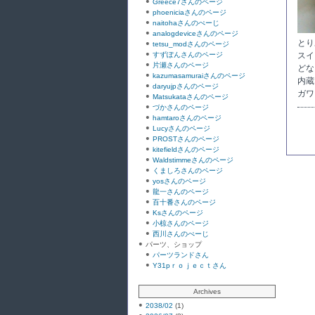
Greece7さんのページ
phoeniciaさんのページ
naitohaさんのぺーじ
analogdeviceさんのページ
とり
tetsu_modさんのページ
すずぽんさんのページ
スイ
片瀬さんのページ
どな
kazumasamuraiさんのページ
内蔵
daryujpさんのページ
ガワ
Matsukataさんのページ
づかさんのページ
hamtaroさんのページ
Lucyさんのページ
PROSTさんのページ
kitefieldさんのページ
Waldstimmeさんのページ
くましろさんのページ
yosさんのページ
龍一さんのページ
百十番さんのページ
Ksさんのページ
小椋さんのページ
西川さんのぺーじ
パーツ、ショップ
パーツランドさん
Y31pｒｏｊｅｃｔさん
Archives
2038/02
(1)