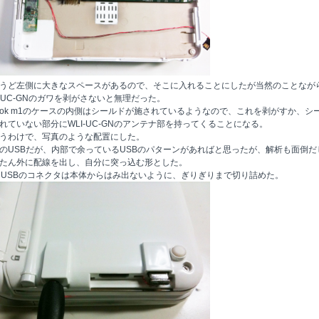
うど左側に大きなスペースがあるので、そこに入れることにしたが当然のことなが
I-UC-GNのガワを剥がさないと無理だった。
ook m1のケースの内側はシールドが施されているようなので、これを剥がすか、シ
れていない部分にWLI-UC-GNのアンテナ部を持ってくることになる。
うわけで、写真のような配置にした。
のUSBだが、内部で余っているUSBのパターンがあればと思ったが、解析も面倒だ
たん外に配線を出し、自分に突っ込む形とした。
ni USBのコネクタは本体からはみ出ないように、ぎりぎりまで切り詰めた。