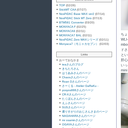
TOP
(02/26)
StickMT CAA
(07/27)
NosPiDAC Base MAX ver2
(07/14)
NosPiDAC Stick MT Zero
(07/13)
BTM581 Converter
(03/20)
MONYACA F
(02/25)
MONYACA9
(02/11)
ちょ
MONYACA7 BAL
(02/11)
WL
NosPiDAC Zero MAXシリーズ
(02/11)
Monyaca7（モニャカセブン）
(02/03)
mb
ドさ
Links
とい
肝心
おーでおなかま
teaさんのブログ
いっ
きちたろさん
mi
はうあみさんのページ
Chaosさんのページ
Roan Dさんのページ
さーくる - Atelier GaRaKu -
yosyos888さんのページ
CR-Xさんのページ
たくぼんさんのページ
えふさんのページ
SUSさんのページ
通りすがりのおじさんさまのページ
NAGAHARAさんのページ
mr osaminさんのページ
OGAYAさんのページ