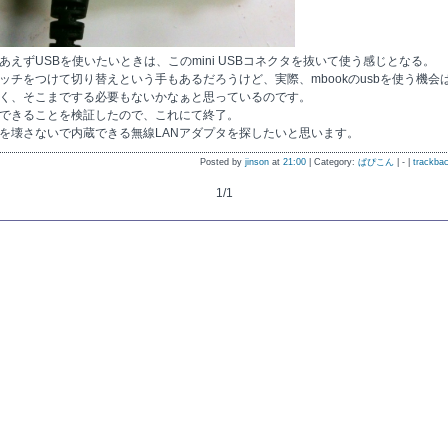
あえずUSBを使いたいときは、このmini USBコネクタを抜いて使う感じとなる。
ッチをつけて切り替えという手もあるだろうけど、実際、mbookのusbを使う機会
く、そこまでする必要もないかなぁと思っているのです。
できることを検証したので、これにて終了。
を壊さないで内蔵できる無線LANアダプタを探したいと思います。
Posted by
jinson
at
21:00
| Category:
ぱぴこん
| - |
trackbac
1/1