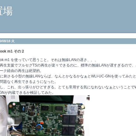
置場
9/08/18 火
ook m1 その２
ook m1 を使っていて思うこと。それは無線LANの遅さ、、、
再生支援でフルセグTSの再生が楽々できるのに、標準の無線LANが遅すぎるので、
ーク経由の再生は絶望的。
Bに刺さる小型の無線LANならば、なんとかなるかなぁとWLI-UC-GNを使ってみた
問題なく再生できるようになった。
し、これ、出っ張りがひどすぎる。とても常用する気になれないなぁということでWL
-GNが内蔵できるか検証してみた。