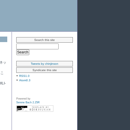
Search this site
ネッ
Tweets by chinjinson
Syndicate this site
とこ
RSS1.0
Atom0.3
I-
Powered by
Serene Bach 2.25R