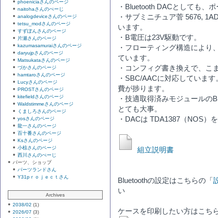
phoeniciaさんのページ
・Bluetooth DACとし
naitohaさんのぺーじ
・サブミニチュア菅 5676, 1
analogdeviceさんのページ
tetsu_modさんのページ
います。
すずぽんさんのページ
・B電圧は23V駆動です。
片瀬さんのページ
kazumasamuraiさんのページ
・フローティング構造により
daryujpさんのページ
ています。
Matsukataさんのページ
・コンフィグ書き換えで、こ
づかさんのページ
hamtaroさんのページ
・SBC/AACに対応していま
Lucyさんのページ
費が捗ります。
PROSTさんのページ
kitefieldさんのページ
・技適取得済みモジュールのBM
Waldstimmeさんのページ
とても大事。
くましろさんのページ
・DACは TDA1387（NOS
yosさんのページ
龍一さんのページ
百十番さんのページ
Ksさんのページ
小椋さんのページ
組立説明書
西川さんのぺーじ
パーツ、ショップ
パーツランドさん
Y31pｒｏｊｅｃｔさん
Bluetoothの設定はこちらの「
い
Archives
2038/02
(1)
ケースを印刷したい方はこち
2026/07
(3)