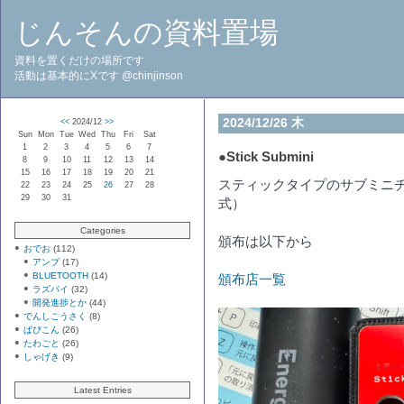
じんそんの資料置場
資料を置くだけの場所です
活動は基本的にXです @chinjinson
2024/12/26 木
<<
2024/12
>>
Sun
Mon
Tue
Wed
Thu
Fri
Sat
1
2
3
4
5
6
7
●
Stick Submini
8
9
10
11
12
13
14
15
16
17
18
19
20
21
スティックタイプのサブミニチュア
22
23
24
25
26
27
28
29
30
31
式）
Categories
頒布は以下から
おでお
(112)
アンプ
(17)
BLUETOOTH
(14)
頒布店一覧
ラズパイ
(32)
開発進捗とか
(44)
でんしこうさく
(8)
ぱぴこん
(26)
たわごと
(26)
しゃげき
(9)
Latest Entries