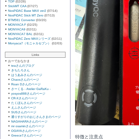
TOP
(02/26)
StickMT CAA
(07/27)
NosPiDAC Base MAX ver2
(07/14)
NosPiDAC Stick MT Zero
(07/13)
BTM581 Converter
(03/20)
MONYACA F
(02/25)
MONYACA9
(02/11)
MONYACA7 BAL
(02/11)
NosPiDAC Zero MAXシリーズ
(02/11)
Monyaca7（モニャカセブン）
(02/03)
Links
おーでおなかま
teaさんのブログ
きちたろさん
はうあみさんのページ
Chaosさんのページ
Roan Dさんのページ
さーくる - Atelier GaRaKu -
yosyos888さんのページ
CR-Xさんのページ
たくぼんさんのページ
えふさんのページ
SUSさんのページ
通りすがりのおじさんさまのページ
NAGAHARAさんのページ
mr osaminさんのページ
OGAYAさんのページ
Greece7さんのページ
特徴と注意点