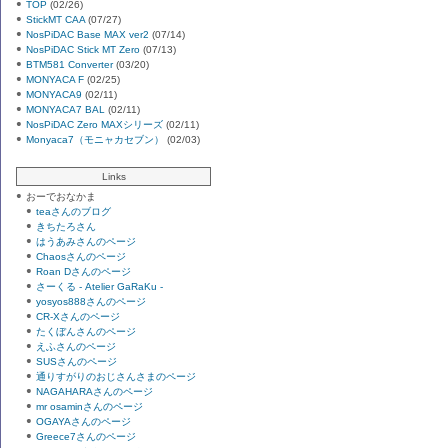
TOP
(02/26)
StickMT CAA
(07/27)
NosPiDAC Base MAX ver2
(07/14)
NosPiDAC Stick MT Zero
(07/13)
BTM581 Converter
(03/20)
MONYACA F
(02/25)
MONYACA9
(02/11)
MONYACA7 BAL
(02/11)
NosPiDAC Zero MAXシリーズ
(02/11)
Monyaca7（モニャカセブン）
(02/03)
Links
おーでおなかま
teaさんのブログ
きちたろさん
はうあみさんのページ
Chaosさんのページ
Roan Dさんのページ
さーくる - Atelier GaRaKu -
yosyos888さんのページ
CR-Xさんのページ
たくぼんさんのページ
えふさんのページ
SUSさんのページ
通りすがりのおじさんさまのページ
NAGAHARAさんのページ
mr osaminさんのページ
OGAYAさんのページ
Greece7さんのページ