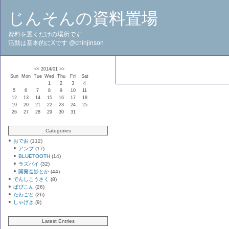
じんそんの資料置場
資料を置くだけの場所です
活動は基本的にXです @chinjinson
<<
2014/01
>>
Sun
Mon
Tue
Wed
Thu
Fri
Sat
1
2
3
4
5
6
7
8
9
10
11
12
13
14
15
16
17
18
19
20
21
22
23
24
25
26
27
28
29
30
31
Categories
おでお
(112)
アンプ
(17)
BLUETOOTH
(14)
ラズパイ
(32)
開発進捗とか
(44)
でんしこうさく
(8)
ぱぴこん
(26)
たわごと
(26)
しゃげき
(9)
Latest Entries