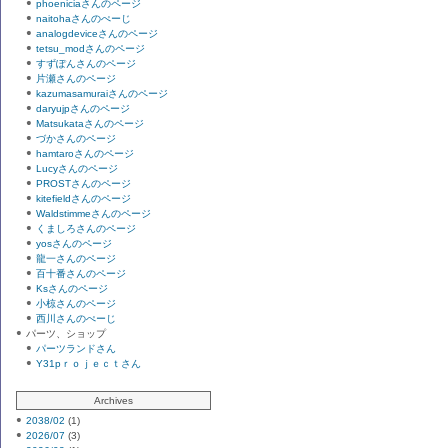
phoeniciaさんのページ
naitohaさんのぺーじ
analogdeviceさんのページ
tetsu_modさんのページ
すずぽんさんのページ
片瀬さんのページ
kazumasamuraiさんのページ
daryujpさんのページ
Matsukataさんのページ
づかさんのページ
hamtaroさんのページ
Lucyさんのページ
PROSTさんのページ
kitefieldさんのページ
Waldstimmeさんのページ
くましろさんのページ
yosさんのページ
龍一さんのページ
百十番さんのページ
Ksさんのページ
小椋さんのページ
西川さんのぺーじ
パーツ、ショップ
パーツランドさん
Y31pｒｏｊｅｃｔさん
Archives
2038/02
(1)
2026/07
(3)