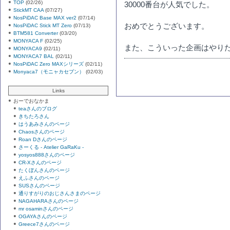
TOP
(02/26)
30000番台が人気でした。
StickMT CAA
(07/27)
NosPiDAC Base MAX ver2
(07/14)
おめでとうございます。
NosPiDAC Stick MT Zero
(07/13)
BTM581 Converter
(03/20)
MONYACA F
(02/25)
また、こういった企画はやり
MONYACA9
(02/11)
MONYACA7 BAL
(02/11)
NosPiDAC Zero MAXシリーズ
(02/11)
Monyaca7（モニャカセブン）
(02/03)
Links
おーでおなかま
teaさんのブログ
きちたろさん
はうあみさんのページ
Chaosさんのページ
Roan Dさんのページ
さーくる - Atelier GaRaKu -
yosyos888さんのページ
CR-Xさんのページ
たくぼんさんのページ
えふさんのページ
SUSさんのページ
通りすがりのおじさんさまのページ
NAGAHARAさんのページ
mr osaminさんのページ
OGAYAさんのページ
Greece7さんのページ