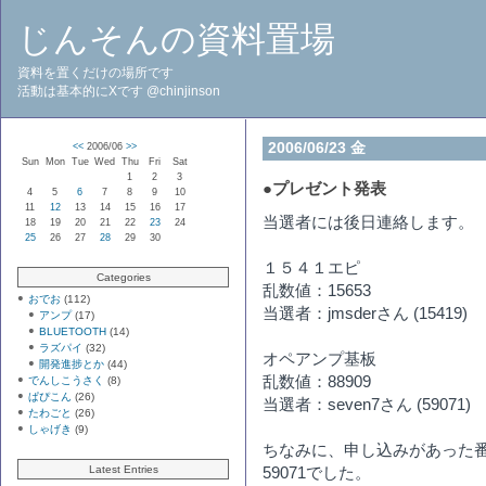
じんそんの資料置場
資料を置くだけの場所です
活動は基本的にXです @chinjinson
2006/06/23 金
<<
2006/06
>>
Sun
Mon
Tue
Wed
Thu
Fri
Sat
1
2
3
●
プレゼント発表
4
5
6
7
8
9
10
11
12
13
14
15
16
17
当選者には後日連絡します。
18
19
20
21
22
23
24
25
26
27
28
29
30
１５４１エピ
Categories
乱数値：15653
おでお
(112)
当選者：jmsderさん (15419)
アンプ
(17)
BLUETOOTH
(14)
ラズパイ
(32)
オペアンプ基板
開発進捗とか
(44)
乱数値：88909
でんしこうさく
(8)
ぱぴこん
(26)
当選者：seven7さん (59071)
たわごと
(26)
しゃげき
(9)
ちなみに、申し込みがあった番
Latest Entries
59071でした。