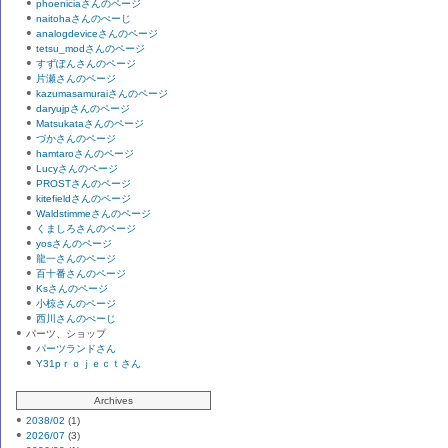
phoeniciaさんのページ
naitohaさんのぺーじ
analogdeviceさんのページ
tetsu_modさんのページ
すずぽんさんのページ
片瀬さんのページ
kazumasamuraiさんのページ
daryujpさんのページ
Matsukataさんのページ
づかさんのページ
hamtaroさんのページ
Lucyさんのページ
PROSTさんのページ
kitefieldさんのページ
Waldstimmeさんのページ
くましろさんのページ
yosさんのページ
龍一さんのページ
百十番さんのページ
Ksさんのページ
小椋さんのページ
西川さんのぺーじ
パーツ、ショップ
パーツランドさん
Y31pｒｏｊｅｃｔさん
Archives
2038/02
(1)
2026/07
(3)