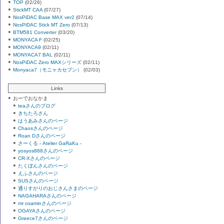
TOP
(02/26)
StickMT CAA
(07/27)
NosPiDAC Base MAX ver2
(07/14)
NosPiDAC Stick MT Zero
(07/13)
BTM581 Converter
(03/20)
MONYACA F
(02/25)
MONYACA9
(02/11)
MONYACA7 BAL
(02/11)
NosPiDAC Zero MAXシリーズ
(02/11)
Monyaca7（モニャカセブン）
(02/03)
Links
おーでおなかま
teaさんのブログ
きちたろさん
はうあみさんのページ
Chaosさんのページ
Roan Dさんのページ
さーくる - Atelier GaRaKu -
yosyos888さんのページ
CR-Xさんのページ
たくぼんさんのページ
えふさんのページ
SUSさんのページ
通りすがりのおじさんさまのページ
NAGAHARAさんのページ
mr osaminさんのページ
OGAYAさんのページ
Greece7さんのページ