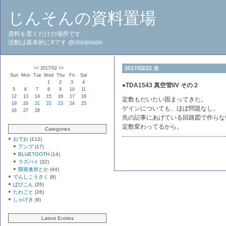
じんそんの資料置場
資料を置くだけの場所です
活動は基本的にXです @chinjinson
2017/02/22 水
<<
2017/02
>>
Sun
Mon
Tue
Wed
Thu
Fri
Sat
1
2
3
4
●
TDA1543 真空管I/V その２
5
6
7
8
9
10
11
12
13
14
15
16
17
18
定数もだいたい固まってきた。
19
20
21
22
23
24
25
ゲインについても、ほぼ問題なし。
26
27
28
先の記事にあげている回路図で作らな
定数変わってるから。
Categories
おでお
(112)
アンプ
(17)
BLUETOOTH
(14)
ラズパイ
(32)
開発進捗とか
(44)
でんしこうさく
(8)
ぱぴこん
(26)
たわごと
(26)
しゃげき
(9)
Latest Entries