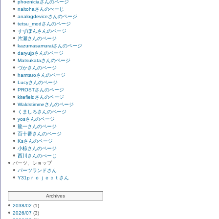
phoeniciaさんのページ
naitohaさんのぺーじ
analogdeviceさんのページ
tetsu_modさんのページ
すずぽんさんのページ
片瀬さんのページ
kazumasamuraiさんのページ
daryujpさんのページ
Matsukataさんのページ
づかさんのページ
hamtaroさんのページ
Lucyさんのページ
PROSTさんのページ
kitefieldさんのページ
Waldstimmeさんのページ
くましろさんのページ
yosさんのページ
龍一さんのページ
百十番さんのページ
Ksさんのページ
小椋さんのページ
西川さんのぺーじ
パーツ、ショップ
パーツランドさん
Y31pｒｏｊｅｃｔさん
Archives
2038/02
(1)
2026/07
(3)